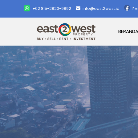
+62 815-2820-9892
info@east2west.id
Ea
BERAND