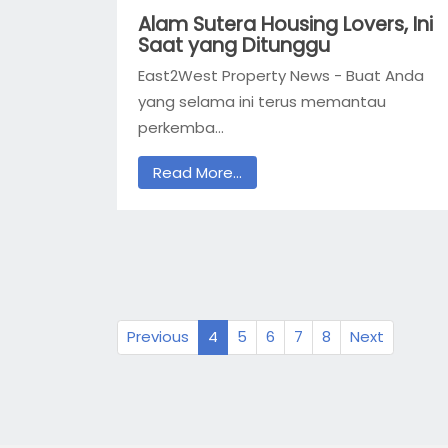
Alam Sutera Housing Lovers, Ini
Saat yang Ditunggu
East2West Property News - Buat Anda
yang selama ini terus memantau
perkemba...
Read More...
Previous
4
5
6
7
8
Next