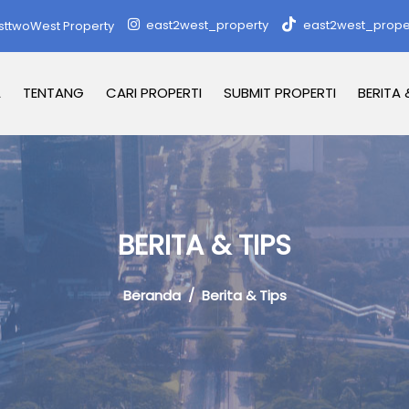
east2west_property
east2west_prope
sttwoWest Property
A
TENTANG
CARI PROPERTI
SUBMIT PROPERTI
BERITA 
BERITA & TIPS
Beranda
/ Berita & Tips