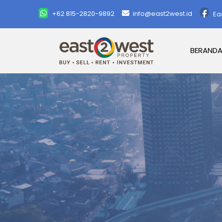
+62 815-2820-9892
info@east2west.id
Ea
BERAND