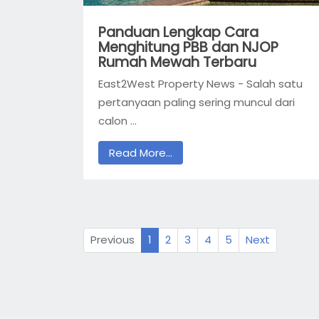
Panduan Lengkap Cara
Menghitung PBB dan NJOP
Rumah Mewah Terbaru
East2West Property News - Salah satu
pertanyaan paling sering muncul dari
calon ...
Read More...
Previous
1
2
3
4
5
Next