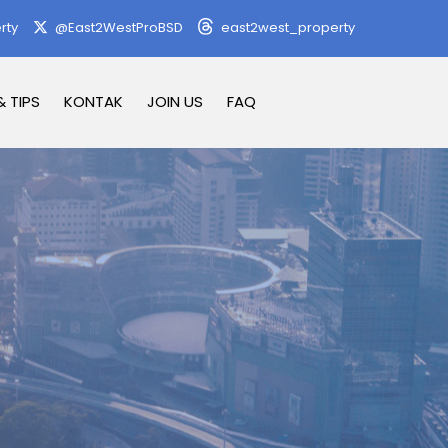
rty
@East2WestProBSD
east2west_property
& TIPS
KONTAK
JOIN US
FAQ