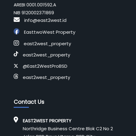
AREBI 0001.001592.A
NIB 9120002371869
info@east2west.id
EasttwoWest Property
east2west_property
east2west_property
@East2WestProBSD
east2west_property
Contact Us
EAST2WEST PROPERTY
Northridge Business Centre Blok C2 No 2