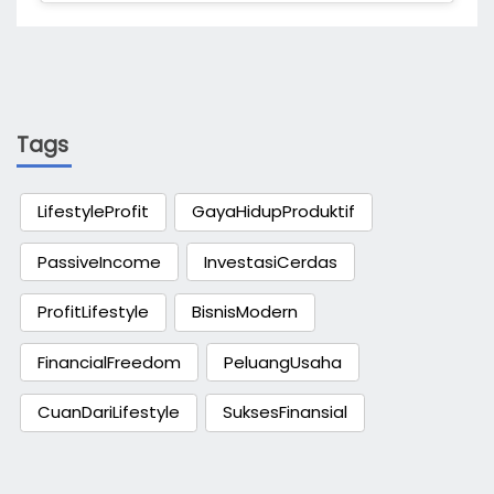
Tags
LifestyleProfit
GayaHidupProduktif
PassiveIncome
InvestasiCerdas
ProfitLifestyle
BisnisModern
FinancialFreedom
PeluangUsaha
CuanDariLifestyle
SuksesFinansial