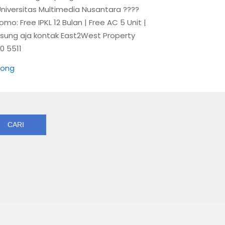
iversitas Multimedia Nusantara ????
: Free IPKL 12 Bulan | Free AC 5 Unit |
ngsung aja kontak East2West Property
90 5511
pong
CARI