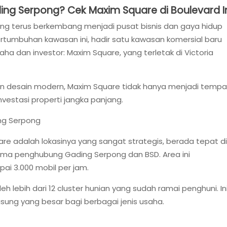
ding Serpong? Cek Maxim Square di Boulevard In
ng terus berkembang menjadi pusat bisnis dan gaya hidup
rtumbuhan kawasan ini, hadir satu kawasan komersial baru
ha dan investor: Maxim Square, yang terletak di Victoria
n desain modern, Maxim Square tidak hanya menjadi tempa
vestasi properti jangka panjang.
ng Serpong
e adalah lokasinya yang sangat strategis, berada tepat di
tama penghubung Gading Serpong dan BSD. Area ini
ai 3.000 mobil per jam.
oleh lebih dari 12 cluster hunian yang sudah ramai penghuni. In
ung yang besar bagi berbagai jenis usaha.