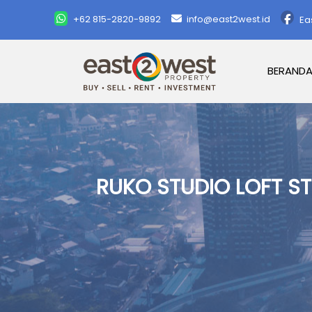
+62 815-2820-9892
info@east2west.id
Ea
BERAND
RUKO STUDIO LOFT S