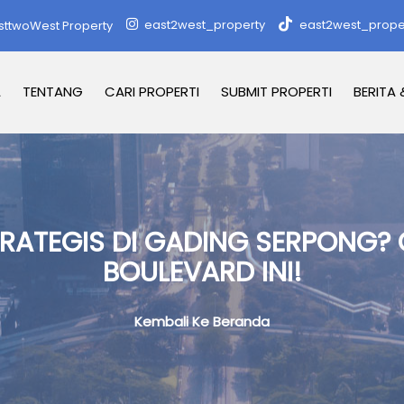
east2west_property
east2west_prope
sttwoWest Property
A
TENTANG
CARI PROPERTI
SUBMIT PROPERTI
BERITA 
TRATEGIS DI GADING SERPONG? 
BOULEVARD INI!
Kembali Ke Beranda