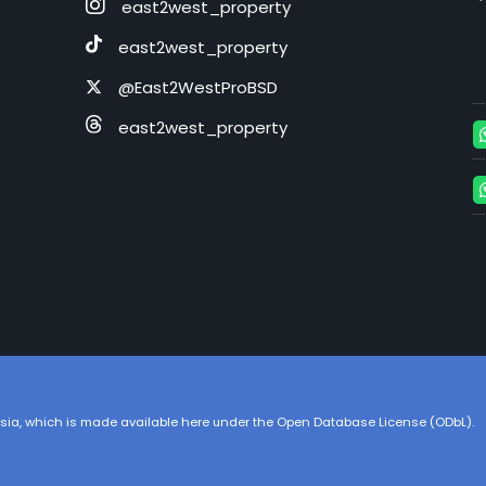
east2west_property
east2west_property
@East2WestProBSD
east2west_property
sia
, which is made available here under the Open Database License (ODbL).