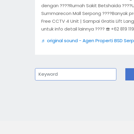
dengan ????Rumah Sakit Betshaida ????Un
Summarecon Mall Serpong ????️Banyak promo
Free CCTV 4 Unit | Sampai Gratis Lift La
untuk info detail lainnya ???? ☎️ +62 819 11
♬ original sound - Agen Properti BSD Ser