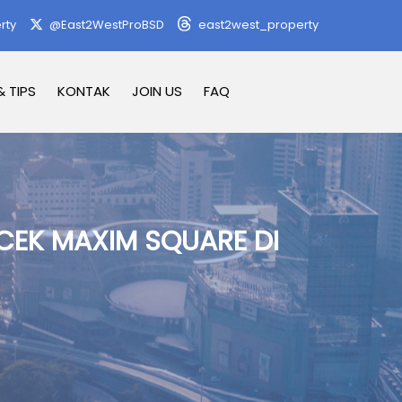
rty
@East2WestProBSD
east2west_property
& TIPS
KONTAK
JOIN US
FAQ
CEK MAXIM SQUARE DI