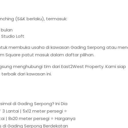
unching (S&K berlaku), termasuk:
2 bulan
 Studio Loft
tuk membuka usaha di kawasan Gading Serpong atau menc
im Square patut masuk dalam daftar pilihan.
langsung menghubungi tim dari East2West Property. Kami siap
rbaik dari kawasan ini.
simal di Gading Serpong? Ini Dia
3 Lantai | 5x12 meter persegi ⭐️
tai | 8x20 meter persegi ⭐️ Harganya
egis di Gading Serpong Berdekatan