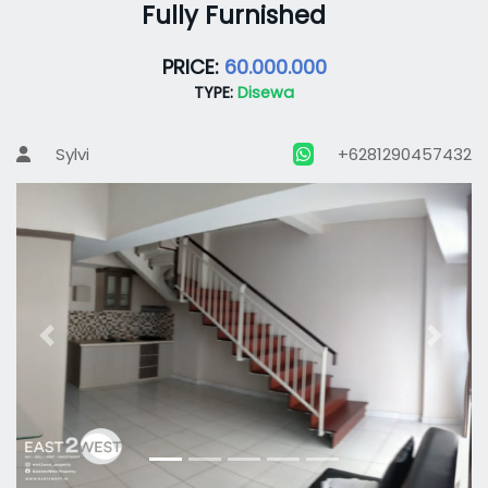
Fully Furnished
PRICE:
60.000.000
TYPE:
Disewa
Sylvi
+6281290457432
Previous
Next