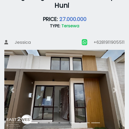
Huni
PRICE:
27.000.000
TYPE:
Tersewa
Jessica
+6281911905511
Previous
Next