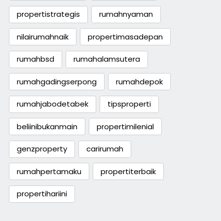
propertistrategis
rumahnyaman
nilairumahnaik
propertimasadepan
rumahbsd
rumahalamsutera
rumahgadingserpong
rumahdepok
rumahjabodetabek
tipsproperti
beliinibukanmain
propertimilenial
genzproperty
carirumah
rumahpertamaku
propertiterbaik
propertihariini