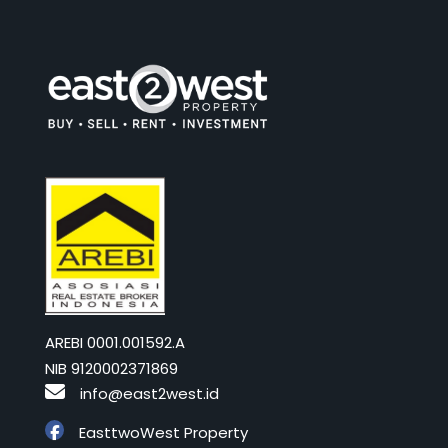
AREBI 0001.001592.A
NIB 9120002371869
info@east2west.id
EasttwoWest Property