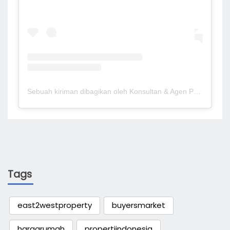
Sebuah kiriman dibagikan oleh Konsultan & Agen Properti Profesional Berlisensi (@east2west_property)
Tags
east2westproperty
buyersmarket
hargarumah
propertiindonesia