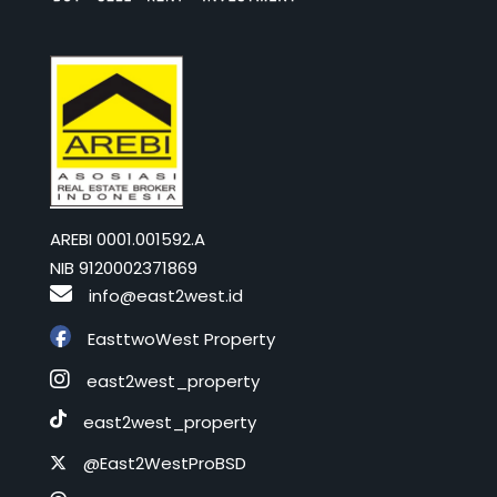
AREBI 0001.001592.A
NIB 9120002371869
info@east2west.id
EasttwoWest Property
east2west_property
east2west_property
@East2WestProBSD